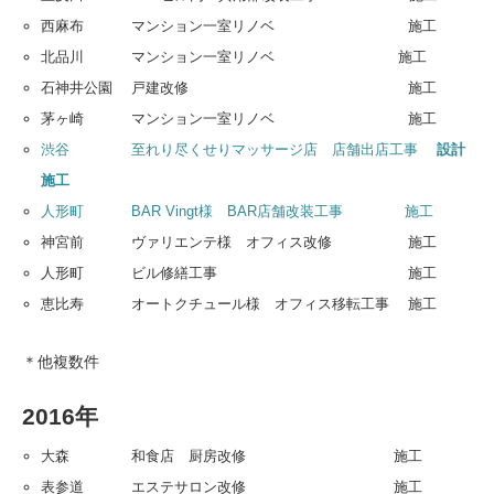
西麻布 マンション一室リノベ 施工
北品川 マンション一室リノベ 施工
石神井公園 戸建改修 施工
茅ヶ崎 マンション一室リノベ 施工
渋谷 至れり尽くせりマッサージ店 店舗出店工事
設計
施工
人形町 BAR Vingt様 BAR店舗改装工事 施工
神宮前 ヴァリエンテ様 オフィス改修 施工
人形町 ビル修繕工事 施工
恵比寿 オートクチュール様 オフィス移転工事 施工
＊他複数件
2016年
大森 和食店 厨房改修 施工
表参道 エステサロン改修 施工