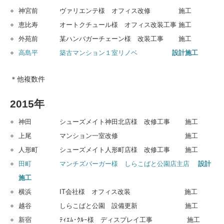
神宮前 ヴァリエンテ様 オフィス改修 施工
恵比寿 オートクチュール様 オフィス改装工事 施工
外苑前 某ハンバガーチェーン様 改装工事 施工
高島平 築古マンション１室リノベ
設計施工
＊他複数件
2015年
神田 シューズメイト神田北店様 改修工事 施工
上尾 マンション一室改修 施工
人形町 シューズメイト人形町店様 改修工事 施工
田町 マンチズバーガー様 しらこばと公園店主店
設計
施工
横浜 IT会社様 オフィス改装 施工
越谷 しらこばと公園 設備更新 施工
新宿 ﾃｨｴﾑ･ｸﾙｰ様 ディスプレイ工事 施工