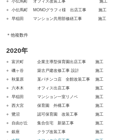
小伝馬町 オフィス改装工事 施工
小伝馬町 MONOグラフィ様 出店工事 施工
早稲田 マンション共用部修繕工事 施工
＊他複数件
2020年
富沢町 企業主導型保育園出店工事 施工
磯ヶ谷 築古戸建改修工事 設計 施工
秋葉原 某パチンコ店 全館改装工事 施工
六本木 オフィス出店工事 施工
早稲田 マンション一室リノベ 施工
西大宮 保育園 外構工事 施工
鷺沼 認可保育園 改装工事 施工
自由が丘 集合住宅 新築工事 施工
銀座 クラブ改装工事 施工