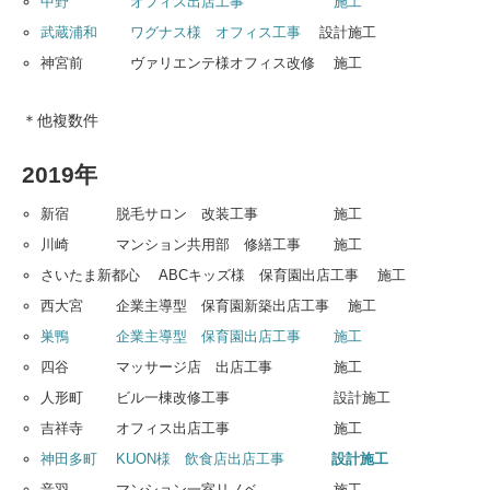
中野 オフィス出店工事 施工
武蔵浦和 ワグナス様 オフィス工事
設計施工
神宮前 ヴァリエンテ様オフィス改修 施工
＊他複数件
2019年
新宿 脱毛サロン 改装工事 施工
川崎 マンション共用部 修繕工事 施工
さいたま新都心 ABCキッズ様 保育園出店工事 施工
西大宮 企業主導型 保育園新築出店工事 施工
巣鴨 企業主導型 保育園出店工事 施工
四谷 マッサージ店 出店工事 施工
人形町 ビル一棟改修工事 設計施工
吉祥寺 オフィス出店工事 施工
神田多町 KUON様 飲食店出店工事
設計施工
音羽 マンション一室リノベ 施工