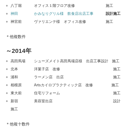
八丁堀 オフィス１階フロア改修 施工
神田 かみなりグリル様 飲食店出店工事
設計施工
神宮前 ヴァリエンテ様 オフィス改修 施工
＊他複数件
～2014年
高田馬場 シューズメイト高田馬場店様 出店工事設計 施工
北本 洋菓子店 改修 施工
浦和 ラーメン店 出店 施工
相模原 Artsカイロプラクティック店 改修 施工
東大前 住宅リフォーム 施工
新宿 美容室出店 設計
施工
＊他複十数件