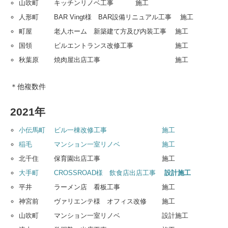
山吹町 キッチンリノベ工事 施工
人形町 BAR Vingt様 BAR設備リニュアル工事 施工
町屋 老人ホーム 新築建て方及び内装工事 施工
国領 ビルエントランス改修工事 施工
秋葉原 焼肉屋出店工事 施工
＊他複数件
2021年
小伝馬町 ビル一棟改修工事 施工
稲毛 マンション一室リノベ 施工
北千住 保育園出店工事 施工
大手町 CROSSROAD様 飲食店出店工事
設計施工
平井 ラーメン店 看板工事 施工
神宮前 ヴァリエンテ様 オフィス改修 施工
山吹町 マンション一室リノベ 設計施工