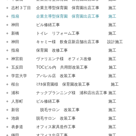
志村３丁目 企業主導型保育園 保育園出店工事 施工
指扇 企業主導型保育園 保育園出店工事 施工
神田 ビル修繕工事 施工
新橋 トイレ リフォーム工事 施工
神田 キャミー様 飲食店新店舗出店工事 設計施工
指扇 保育園 改修工事 施工
神宮前 ヴァリエンテ様 オフィス改修 施工
五反田 TOCビル内 共用部改装工事 施工
学芸大学 アパレル店 改装工事 施工
桜台 ﾐﾁｶ保育園様 保育園改装工事 施工
浦和 ナックプランニング様 浦和店出店工事 施工
人形町 ビル修繕工事 施工
新宿 脱毛サロン 改装工事 施工
池袋 脱毛サロン 改装工事 施工
表参道 オフィス家具造作工事 施工
鎌田 オフィス出店工事 施工