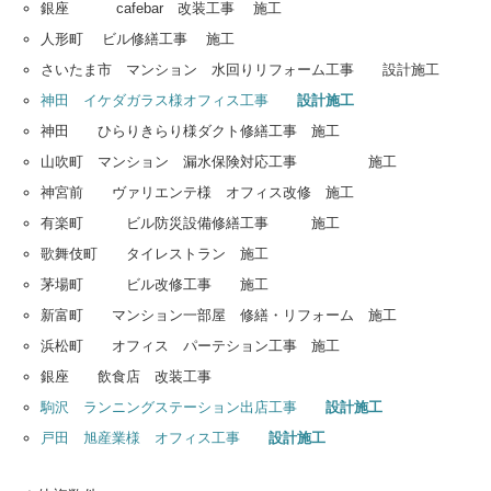
銀座 cafebar 改装工事 施工
人形町 ビル修繕工事 施工
さいたま市 マンション 水回りリフォーム工事 設計施工
神田 イケダガラス様オフィス工事
設計施工
神田 ひらりきらり様ダクト修繕工事 施工
山吹町 マンション 漏水保険対応工事 施工
神宮前 ヴァリエンテ様 オフィス改修 施工
有楽町 ビル防災設備修繕工事 施工
歌舞伎町 タイレストラン 施工
茅場町 ビル改修工事 施工
新富町 マンション一部屋 修繕・リフォーム 施工
浜松町 オフィス パーテション工事 施工
銀座 飲食店 改装工事
駒沢 ランニングステーション出店工事
設計施工
戸田 旭産業様 オフィス工事
設計施工