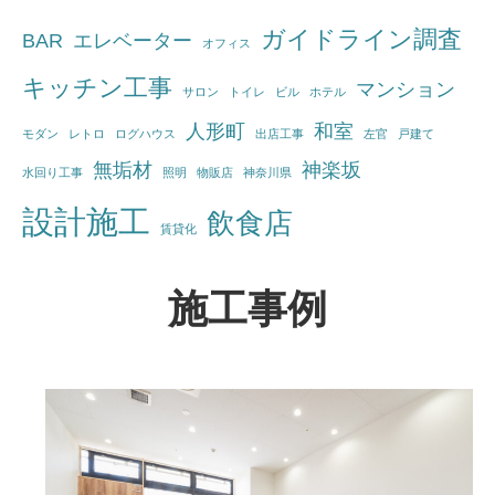
ガイドライン調査
BAR
エレベーター
オフィス
キッチン工事
マンション
サロン
トイレ
ビル
ホテル
人形町
和室
モダン
レトロ
ログハウス
出店工事
左官
戸建て
無垢材
神楽坂
水回り工事
照明
物販店
神奈川県
設計施工
飲食店
賃貸化
施工事例