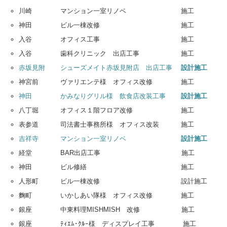
川崎 マンション一室リノベ 施工
神田 ビル一棟改修 施工
入谷 オフィス工事 施工
入谷 歯科クリニック 出店工事 施工
赤坂見附 シューズメイト赤坂見附店 出店工事
設計施工
神宮前 ヴァリエンテ様 オフィス改修 施工
神田 かみなりグリル様 飲食店改装工事
設計施工
八丁堀 オフィス１階フロア改修 施工
表参道 司法書士事務所様 オフィス改装 施工
吉祥寺 マンション一室リノベ
設計施工
経堂 BAR出店工事 施工
神田 ビル修繕 施工
人形町 ビル一棟改修 設計施工
麴町 いかしあい隊様 オフィス改修 施工
銀座 中東料理MISHMISH 改修 施工
銀座 ﾃｨｴﾑ･ｸﾙｰ様 ディスプレイ工事 施工