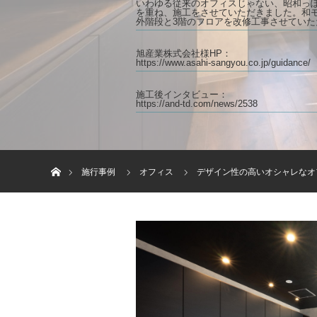
いわゆる従来のオフィスじゃない、昭和っ
を重ね、施工をさせていただきました。和
外階段と3階のフロアを改修工事させていた
旭産業株式会社様HP：
https://www.asahi-sangyou.co.jp/guidance/
施工後インタビュー：
https://and-td.com/news/2538
ホーム
施行事例
オフィス
デザイン性の高いオシャレなオ