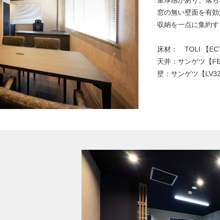
重厚感があり、落ち
窓の無い壁面を有効
収納を一点に集約す
床材： TOLI 【EC
天井：サンゲツ【FE7
壁：サンゲツ【LV32