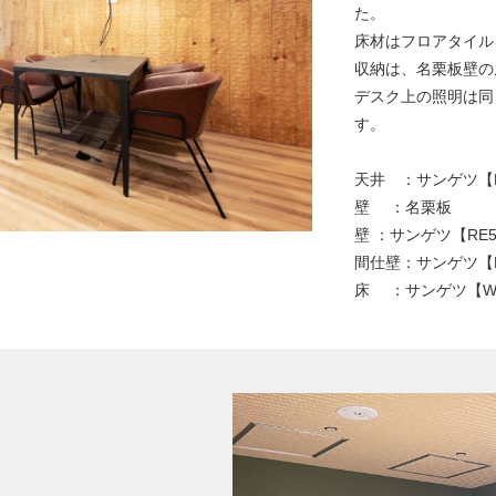
た。
床材はフロアタイル
収納は、名栗板壁の
デスク上の照明は同
す。
天井 ：サンゲツ【R
壁 ：名栗板
壁 ：サンゲツ【RE5
間仕壁：サンゲツ【FIN
床 ：サンゲツ【WD