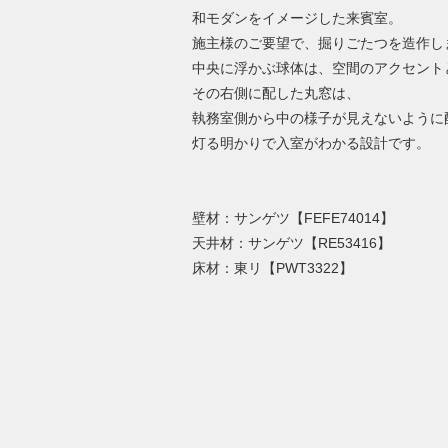
和モダンをイメージした来賓室。
施主様のご要望で、掘りごたつを造作し
中央に浮かぶ球体は、空間のアクセント
その右側に配した丸窓は、
執務室側から中の様子が見えないように
灯る明かりで入室がわかる設計です。
壁材：サンゲツ【FEFE74014】
天井材：サンゲツ【RE53416】
床材：東リ【PWT3322】