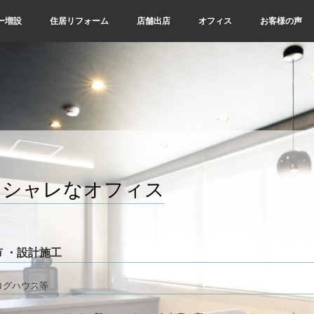
ー増設
住居リフォーム
店舗出店
オフィス
お客様の声
オシャレなオフィス
市
・
設計施工
ログハウス等