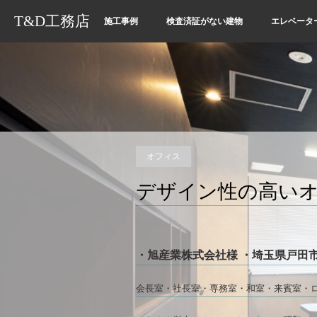
T&D工務店
施工事例
検査済証がない建物
エレベータ
オフィス
デザイン性の高い
・旭産業株式会社
様 ・
埼玉県戸田
会長室・社長室・専務室・和室・来賓室・